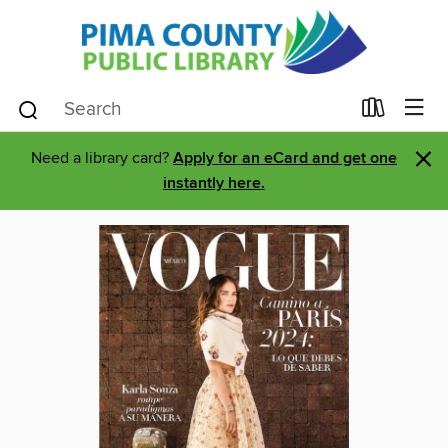
×
Need a library card?
Apply for an eCard and get one
instantly here.