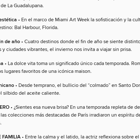
l de La Guadalupana.
estética
• En el marco de Miami Art Week la sofisticación y la cu
stino: Bal Harbour, Florida.
in de año
• Cuatro destinos donde el fin de año se siente distinto
 y ciudades vibrantes, el invierno nos invita a viajar sin prisa.
na
• La dolce vita toma un significado único cada temporada. Rom
os lugares favoritos de una icónica maison.
nicano
• Desde temprano, el bullicio del “colmado” en Santo D
 silbido del aceite caliente.
CERO
• ¿Sientes esa nueva brisa? En una temporada repleta de d
las colecciones más destacadas de París irradiaron un espíritu d
.
 FAMILIA
• Entre la calma y el latido, la actriz reflexiona sobre el 