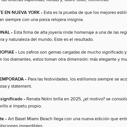
TE EN NUEVA YORK
• Esta es la prueba de que los mejores estil
 siempre con una pieza relojera insignia.
ONAL
• Esta firma de alta joyería rinde homenaje a una de las re
ura y naturaleza del mundo. Este es el resultado.
PROPIAE
• Los zafiros son gemas cargadas de mucho significado y 
 los diamantes, estos toman otra dimensión: más elegante y m
 TEMPORADA
• Para las festividades, los estilismos siempre se 
nosa y statement.
significado
• Renata Notni brilla en 2025, ¿el motivo? se conso
brillo e ímpetu propio.
te
• Art Basel Miami Beach llega con una nueva edición que ent
ibiciones imperdibles.