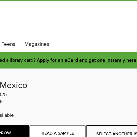
Teens
Magazines
d a library card?
Apply for an eCard and get one instantly here
Mexico
025
E
ilable
RROW
READ A SAMPLE
SELECT ANOTHER I