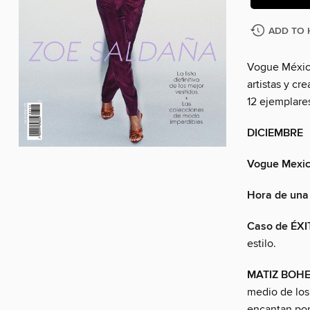
ADD TO 
Vogue México
artistas y cr
12 ejemplares
DICIEMBRE
Vogue Mexi
Hora de una
Caso de ÉX
estilo.
MATIZ BOH
medio de los
encantan por 