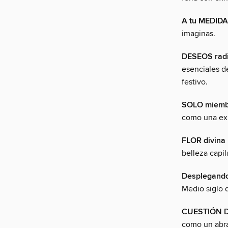
A tu MEDIDA
imaginas.
DESEOS rad
esenciales d
festivo.
SOLO miemb
como una exp
FLOR divina
belleza capil
Desplegand
Medio siglo 
CUESTIÓN D
como un abra