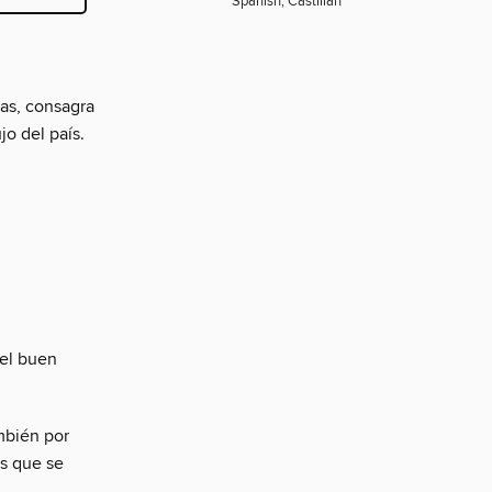
Spanish; Castilian
as, consagra
jo del país.
del buen
ambién por
s que se