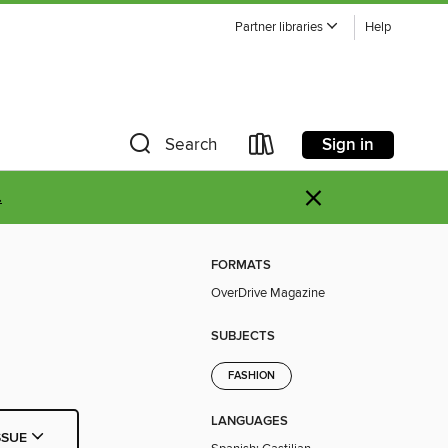
Partner libraries
Help
Sign in
Search
×
.
FORMATS
OverDrive Magazine
SUBJECTS
FASHION
LANGUAGES
SSUE