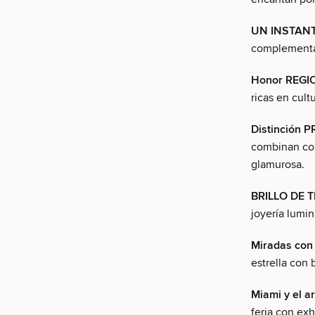
UN INSTAN
complementan
Honor REGI
ricas en cult
Distinción 
combinan con
glamurosa.
BRILLO DE
joyería lumi
Miradas con 
estrella con 
Miami y el ar
feria con exh