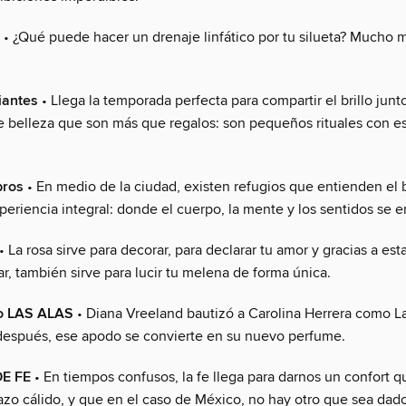
• ¿Qué puede hacer un drenaje linfático por tu silueta? Mucho 
iantes
• Llega la temporada perfecta para compartir el brillo junt
e belleza que son más que regalos: son pequeños rituales con es
ros
• En medio de la ciudad, existen refugios que entienden el 
eriencia integral: donde el cuerpo, la mente y los sentidos se 
• La rosa sirve para decorar, para declarar tu amor y gracias a es
ar, también sirve para lucir tu melena de forma única.
o LAS ALAS
• Diana Vreeland bautizó a Carolina Herrera como 
después, ese apodo se convierte en su nuevo perfume.
E FE
• En tiempos confusos, la fe llega para darnos un confort q
zo cálido, y que en el caso de México, no hay otro que sea dad