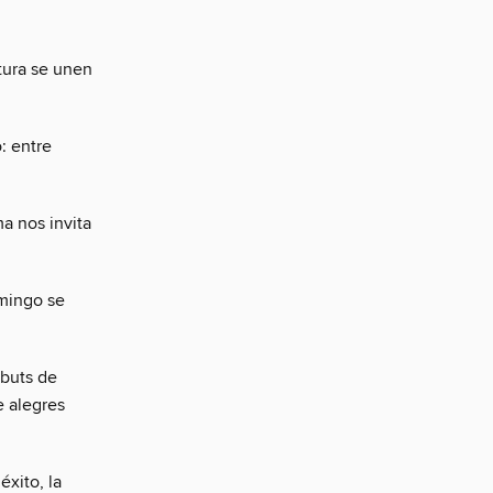
ltura se unen
: entre
a nos invita
omingo se
ebuts de
e alegres
éxito, la