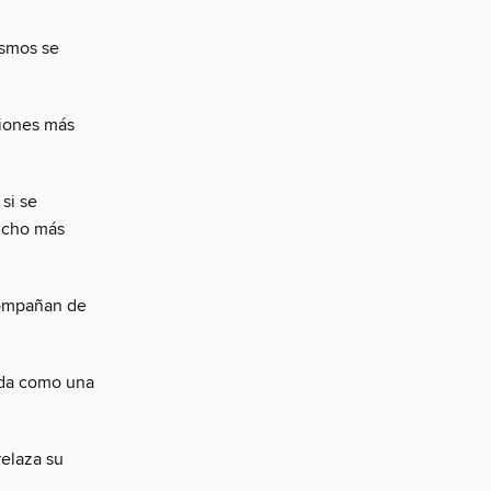
ismos se
giones más
si se
ucho más
acompañan de
lida como una
relaza su