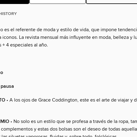
HISTORY
 es el referente de moda y estilo de vida, que impone tendenci
ea iconos. La revista mensual más influyente en moda, belleza y lu
 + 4 especiales al año.
co
 pausa
ITO
• A los ojos de Grace Coddington, este es el arte de viajar y 
EMIO
• No solo es un estilo que se profesa a través de la ropa, t
 complementos y estas dos bolsas son el deseo de todas aquella
las siluetas vaporosas, fluidas y, sobre todo, folclóricas.