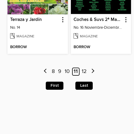
Terraza y Jardín
Coches & Suvs 2ª Mano
No. 14
No. 16 Noviembre-Diciembre 2025
MAGAZINE
MAGAZINE
BORROW
BORROW
8
9
10
11
12
First
Last