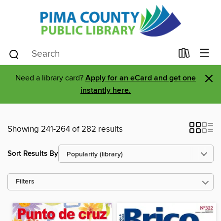
×
Need a library card?
Apply for an eCard and get one
instantly here.
Showing 241-264 of 282 results
Sort Results By
Filters