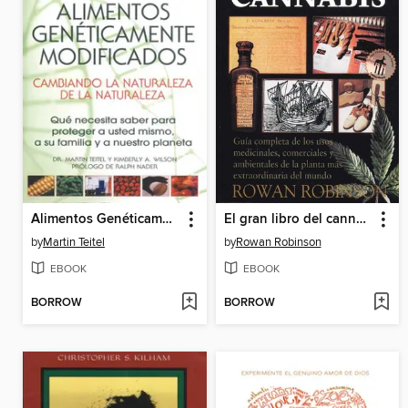
Alimentos Genéticamente Modificados
El gran libro del cannabis
by
Martin Teitel
by
Rowan Robinson
EBOOK
EBOOK
BORROW
BORROW