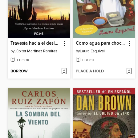
Travesía hacia el desierto
Como agua para chocolate
by
Júpiter Martínez Ramírez
by
Laura Esquivel
EBOOK
EBOOK
BORROW
PLACE A HOLD