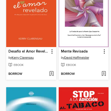
Desafio el Amor Revelado
Mente Revisada
by
Kerry Clarensau
by
David Hoffmeister
EBOOK
EBOOK
BORROW
BORROW