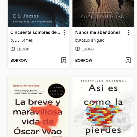
Cincuenta sombras de Grey
Nunca me abandones
by
E.L. James
by
Kazuo Ishiguro
EBOOK
EBOOK
BORROW
BORROW