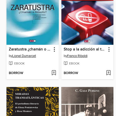
Zaratustra ¿chamán o filósofo?
Stop a la adicción al tabaco
by
Lionel Dumarcet
by
Franco Riboldi
EBOOK
EBOOK
BORROW
BORROW