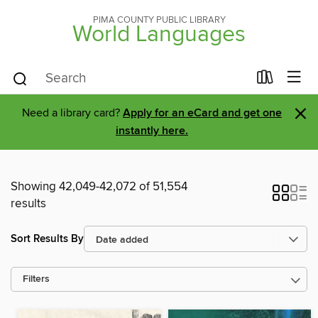
PIMA COUNTY PUBLIC LIBRARY
World Languages
×
Need a library card?
Apply for an eCard and get one
instantly here.
Showing 42,049-42,072 of 51,554
results
Sort Results By
Filters