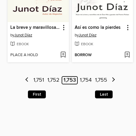
La breve y maravillosa vida de Óscar Wao
Así es como la pierdes
by
Junot Díaz
by
Junot Díaz
EBOOK
EBOOK
PLACE A HOLD
BORROW
1,751
1,752
1,753
1,754
1,755
First
Last