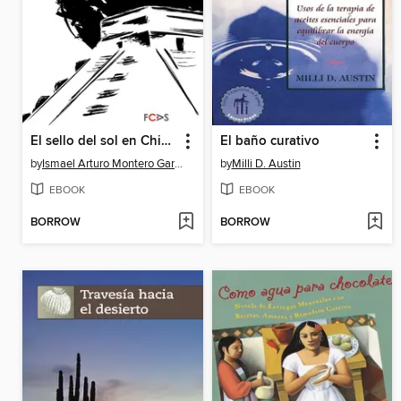
El sello del sol en Chichén Itzá
El baño curativo
by
Ismael Arturo Montero García
by
Milli D. Austin
EBOOK
EBOOK
BORROW
BORROW