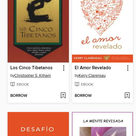
Los Cinco Tibetanos
El Amor Revelado
by
Christopher S. Kilham
by
Kerry Clarensau
EBOOK
EBOOK
BORROW
BORROW