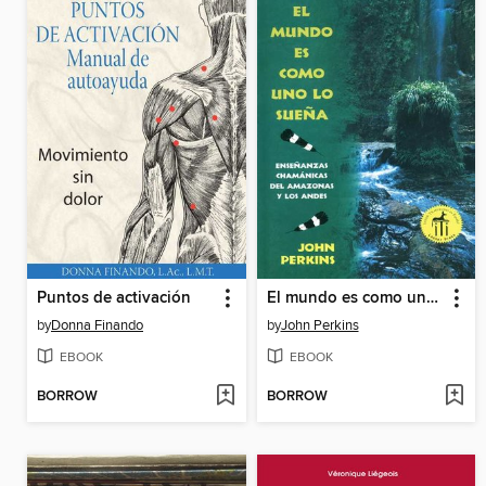
Puntos de activación
El mundo es como uno lo sueña
by
Donna Finando
by
John Perkins
EBOOK
EBOOK
BORROW
BORROW