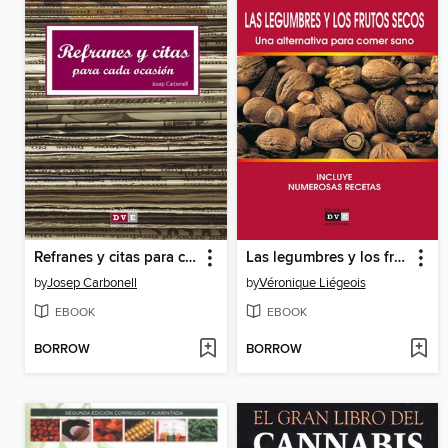
Refranes y citas para cada ocasión
Las legumbres y los frutos secos. Una alternativa para comer sano
by
Josep Carbonell
by
Véronique Liégeois
EBOOK
EBOOK
BORROW
BORROW