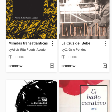
Miradas transatlánticas
La Cruz del Bebe
by
Alicia Rita Rueda-Acedo
by
C. Gale Perkins
EBOOK
EBOOK
BORROW
BORROW